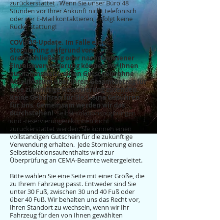
zurückerstattet
. Wenn Sie unser Büro 48
Stunden vor Ihrer Ankunft nicht telefonisch
oder per E-Mail kontaktieren, erfolgt keine
Rückerstattung!
COVID19-Update. Im Falle einer
Stornierung aufgrund von
Grenzschließung oder nachgewiesener
Einreiseverweigerung können wir Ihnen
ausnahmsweise einen Gutschein ohne
Ablaufdatum über Ihren Gesamtbetrag für
eine zukünftige Reservierung zusenden.
Keine Gebühren für Sie, keine Gebühren
für uns. Gemeinsam werden wir das
durchstehen!
Selbstisolationsbuchungen
und -reservierungen können nicht
zurückerstattet werden. Sie können einen
vollständigen Gutschein für die zukünftige
Verwendung erhalten.
Jede Stornierung eines
Selbstisolationsaufenthalts wird zur
Überprüfung an CEMA-Beamte weitergeleitet.
Bitte wählen Sie eine Seite mit einer Größe, die
zu Ihrem Fahrzeug passt. Entweder sind Sie
unter 30 Fuß, zwischen 30 und 40 Fuß oder
über 40 Fuß. Wir behalten uns das Recht vor,
Ihren Standort zu wechseln, wenn wir Ihr
Fahrzeug für den von Ihnen gewählten