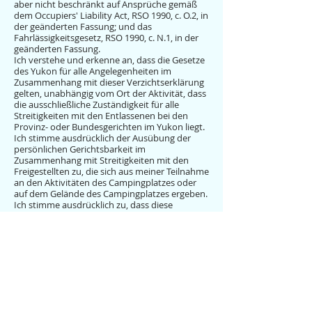
aber nicht beschränkt auf Ansprüche gemäß
dem Occupiers' Liability Act, RSO 1990, c. O.2, in
der geänderten Fassung; und das
Fahrlässigkeitsgesetz, RSO 1990, c. N.1, in der
geänderten Fassung.
Ich verstehe und erkenne an, dass die Gesetze
des Yukon für alle Angelegenheiten im
Zusammenhang mit dieser Verzichtserklärung
gelten, unabhängig vom Ort der Aktivität, dass
die ausschließliche Zuständigkeit für alle
Streitigkeiten mit den Entlassenen bei den
Provinz- oder Bundesgerichten im Yukon liegt.
Ich stimme ausdrücklich der Ausübung der
persönlichen Gerichtsbarkeit im
Zusammenhang mit Streitigkeiten mit den
Freigestellten zu, die sich aus meiner Teilnahme
an den Aktivitäten des Campingplatzes oder
auf dem Gelände des Campingplatzes ergeben.
Ich stimme ausdrücklich zu, dass diese
Verzichtserklärung so umfassend und
umfassend sein soll, wie dies nach dem Recht
der Provinz Yukon zulässig ist, und dass die
Ungültigkeit oder Nichtdurchsetzbarkeit einer
Bestimmung dieser Verzichtserklärung die
Gültigkeit oder Durchsetzbarkeit anderer
Bedingungen nicht beeinträchtigt. Jede
ungültige Bedingung wird als von den übrigen
Bedingungen getrennt behandelt.